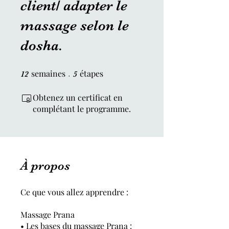
client/ adapter le
massage selon le
dosha.
semaines
12 semaines
étapes
5 étapes
12
5
Obtenez un certificat en
complétant le programme.
À propos
Ce que vous allez apprendre :
Massage Prana
• Les bases du massage Prana :