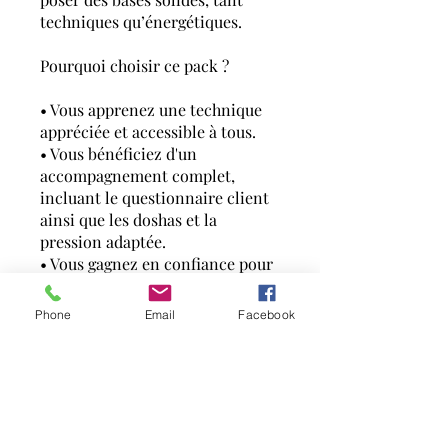
techniques qu’énergétiques.
Pourquoi choisir ce pack ?
• Vous apprenez une technique
appréciée et accessible à tous.
• Vous bénéficiez d'un
accompagnement complet,
incluant le questionnaire client
ainsi que les doshas et la
pression adaptée.
• Vous gagnez en confiance pour
accueillir et masser vos premiers
clients.
Phone
Email
Facebook
Bonus offert
En vous inscrivant maintenant,
recevez en bonus, un
questionnaire client prêt à